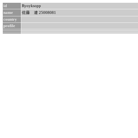
id
Ryoyksopp
name
佐藤 遼 25008081
country
profile