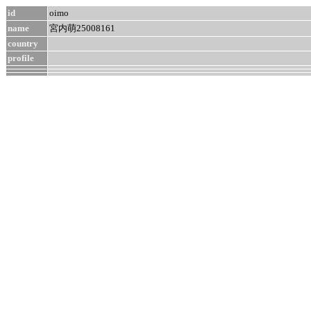
id
oimo
name
宮内萌25008161
country
profile